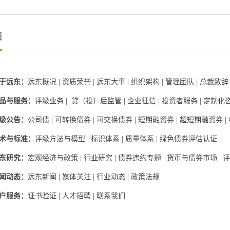
图
于远东：
远东概况
|
资质荣誉
|
远东大事
|
组织架构
|
管理团队
|
总裁致辞
品与服务：
评级业务
|
贷（投）后监管
|
企业征信
|
投资者服务
|
定制化
级公告：
公司债
|
可转换债券
|
可交换债券
|
短期融资券
|
超短期融资券
|
术与标准：
评级方法与模型
|
标识体系
|
质量体系
|
绿色债券评估认证
东研究：
宏观经济与政策
|
行业研究
|
债券违约专题
|
货币与债券市场
|
评
闻动态：
远东新闻
|
媒体关注
|
行业动态
|
政策法规
户服务：
证书验证
|
人才招聘
|
联系我们